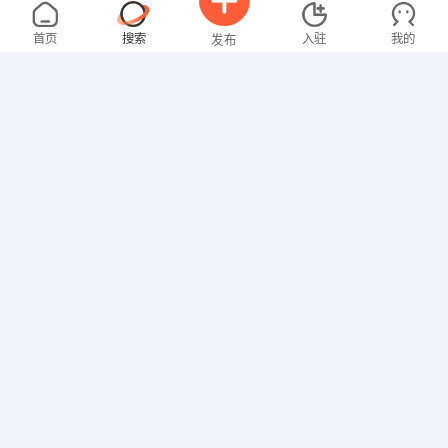
邓先生
3000-4000元
08-03
不限区域
全职
高中
首页
搜索
入驻
我的
发布
技工/普工
温女士
4000-5000元
08-03
不限区域
全职
大专
招聘信息
求职简历
文员
张女士
4000-5000元
08-03
不限区域
全职
其他职位
卢先生
4000-5000元
08-03
不限区域
全职