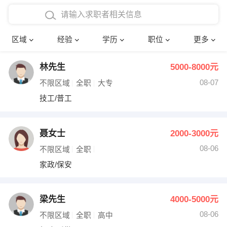
在校学生工作经验
本科
行政后勤
建筑装潢
确定
区域
经验
学历
职位
更多
三年以上工作经验
硕士
销售岗位
教师
林先生
5000-8000元
四年以上工作经验
博士
文员
护士
08-07
不限区域
全职
大专
五年以上工作经验
财务会计
传单派发
技工/普工
十年以上工作经验
超市零售
促销导购
聂女士
2000-3000元
网络IT
保健按摩
08-06
不限区域
全职
家政/保安
快递员
前台接待
收银员
技术员/工程师
梁先生
4000-5000元
08-06
水电/机修
部门经理
不限区域
全职
高中