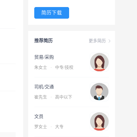
简历下载
推荐简历
更多简历
贸易/采购
朱女士
·
中专/技校
司机/交通
崔先生
·
高中以下
文员
罗女士
·
大专