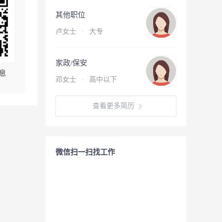
其他职位
卢女士
·
大专
家政/保安
息
邓女士
·
高中以下
查看更多简历
微信扫一扫找工作