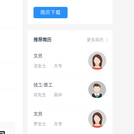
简历下载
推荐简历
更多简历
文员
沈女士
·
大专
技工/普工
邓先生
·
高中
文员
罗女士
·
大专