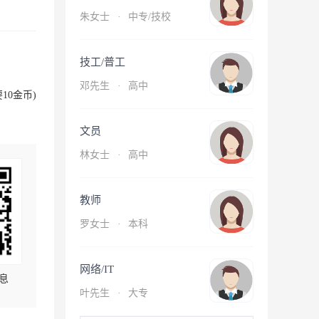
朱女士
·
中专/技校
技工/普工
邓先生
·
高中
10金币)
文员
林女士
·
高中
教师
罗女士
·
本科
网络/IT
息
叶先生
·
大专