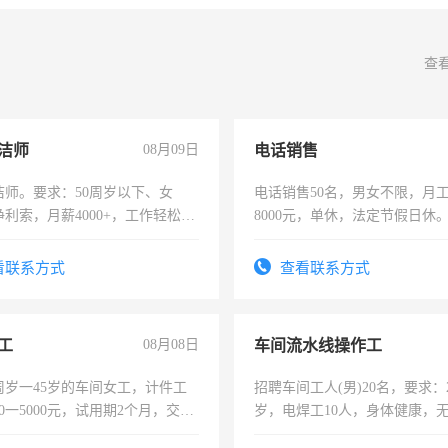
查
洁师
08月09日
电话销售
洁师。要求：50周岁以下、女
电话销售50名，男女不限，月工资
利索，月薪4000+，工作轻松，
8000元，单休，法定节假日休
活，不需坐班，适合宝妈、全职
。
看联系方式
查看联系方式
工
08月08日
车间流水线操作工
周岁一45岁的车间女工，计件工
招聘车间工人(男)20名，要求：2
00一5000元，试用期2个月，交五
岁，电焊工10人，身体健康，
年薪假，年底福利
好。薪资：4500-7000元，标