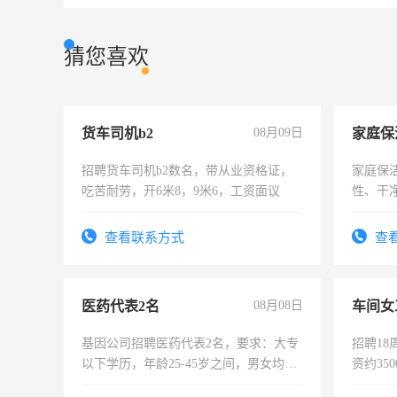
猜您喜欢
货车司机b2
08月09日
家庭保
招聘货车司机b2数名，带从业资格证，
家庭保
吃苦耐劳，开6米8，9米6，工资面议
性、干净
时间灵
太太等
查看联系方式
查
医药代表2名
08月08日
车间女
基因公司招聘医药代表2名，要求：大专
招聘18
以下学历，年龄25-45岁之间，男女均
资约35
可，需要具有营销经验，从事过医药代
险，有