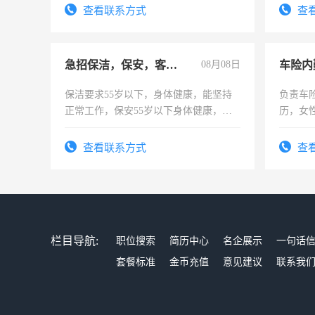
表或者有医学资质的优先，底薪+绩效，
查看联系方式
查
交五险。
急招保洁，保安，客服，工程
08月08日
车险内
保洁要求55岁以下，身体健康，能坚持
负责车
正常工作，保安55岁以下身体健康，有
历，女性
责任心形象端庄，遵纪守法，无犯罪记
操作，
录，客服要求45岁以下高中以上文化，
试用期1
查看联系方式
查
懂电脑工作认真，性格开朗有良好沟通
能力，工程，懂水电维修。
栏目导航:
职位搜索
简历中心
名企展示
一句话
套餐标准
金币充值
意见建议
联系我