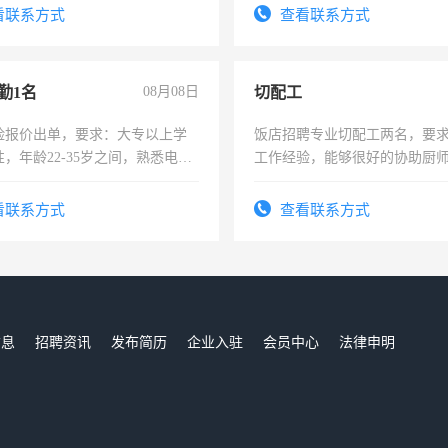
宿，免费发放劳保用品，两班
看联系方式
查看联系方式
25号准时发放工资，工作时间1
勤1名
08月08日
切配工
险报价出单，要求：大专以上学
饭店招聘专业切配工两名，要
，年龄22-35岁之间，熟悉电脑
工作经验，能够很好的协助厨
工作态度认真，具有团队精神，
作。包吃住，每月有公休，工资35
-3个月，转正后交纳五险，
4500。
看联系方式
查看联系方式
信息
招聘资讯
发布简历
企业入驻
会员中心
法律申明
们